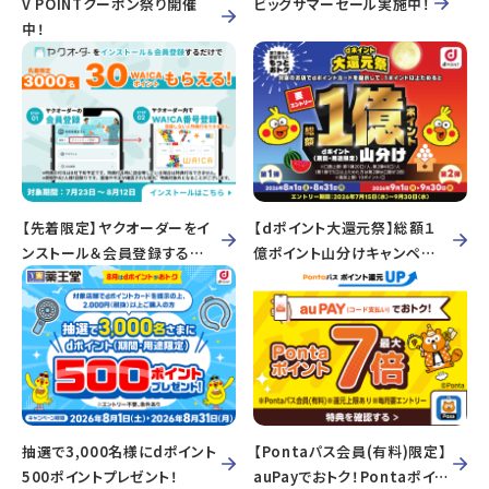
V POINTクーポン祭り開催
ビッグサマーセール実施中！
中！
【先着限定】ヤクオーダーをイ
【ｄポイント大還元祭】総額１
ンストール＆会員登録するだ
億ポイント山分けキャンペー
けで WA!CAポイントもらえ
ン！
る！
抽選で3,000名様にdポイント
【Pontaパス会員(有料)限定】
500ポイントプレゼント！
auPayでおトク！Pontaポイン