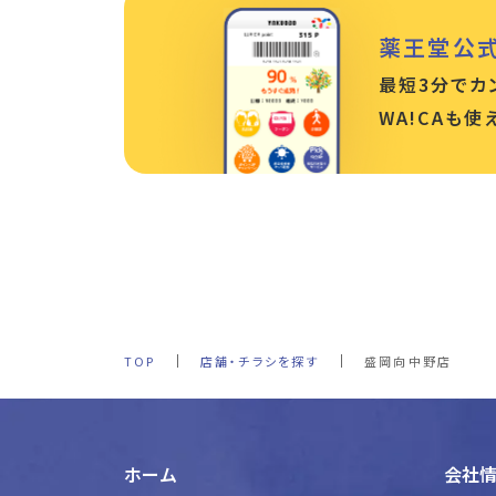
薬王堂公
最短3分でカ
WA!CAも
TOP
店舗・チラシを探す
盛岡向中野店
ホーム
会社