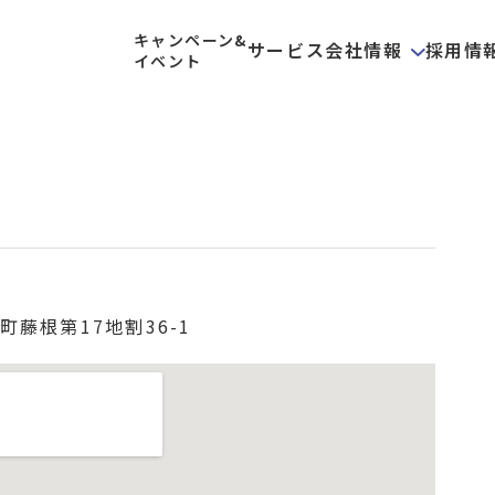
キャンペーン&
サービス
会社情報
採用情
イベント
藤根第17地割36-1