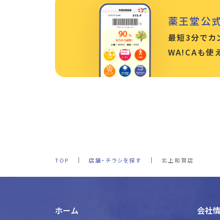
薬王堂公
最短3分でカ
WA!CAも
TOP
店舗・チラシを探す
北上和賀店
ホーム
会社