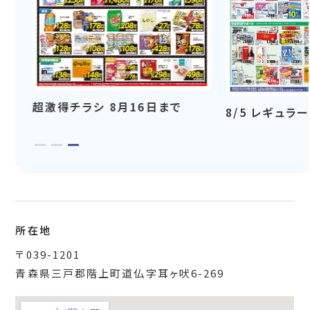
月
超激得チラシ 8月16日まで
8/5 レギュラ
所在地
〒039-1201
青森県三戸郡階上町道仏字耳ヶ吠6-269