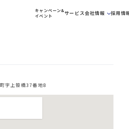
キャンペーン&
サービス
会社情報
採用情
イベント
町字上笹橋37番地8