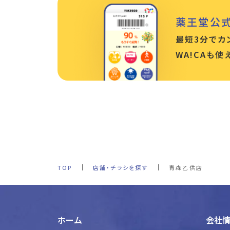
薬王堂公
最短3分でカ
WA!CAも
TOP
店舗・チラシを探す
青森乙供店
ホーム
会社