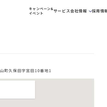
キャンペーン&
サービス
会社情報
採用情
イベント
山町久保田字宮田10番地1