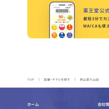
薬王堂公
最短3分でカ
WA!CAも
TOP
店舗・チラシを探す
郡山富久山店
ホーム
会社