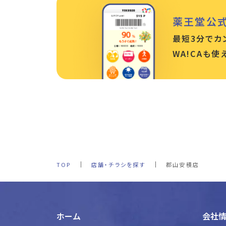
薬王堂公
最短3分でカ
WA!CAも
TOP
店舗・チラシを探す
郡山安積店
ホーム
会社