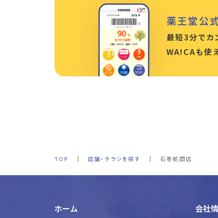
薬王堂公
最短3分でカ
WA!CAも
TOP
店舗・チラシを探す
石巻蛇田店
ホーム
会社